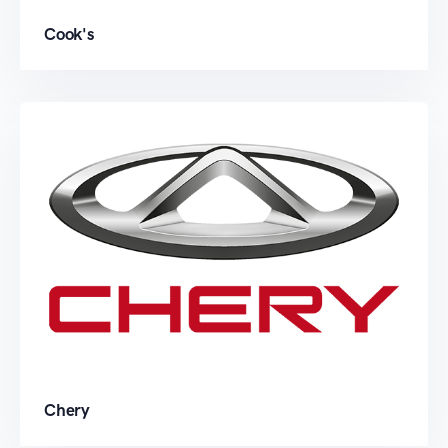
Cook's
Chery