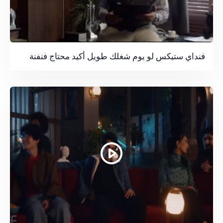
فنداي ستيكس لو يوم شغلك طويل أكيد محتاج فنفنة